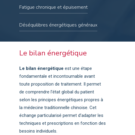
Ulcère duodénal aigu et chronique
Douleurs fantômes
Stress chronique, anxiété, nervosité,
Fatigue chronique et épuisement
Maladie de Ménière
Dysenterie bacillaire aiguë (et chronique)
Douleurs menstruelles
irritabilité, angoisse, frayeur,
Vessie neurologique
Constipation
Symptômes prémenstruels
États dépressifs légers à modérés,
Enurésie
Manque d’énergie
Déséquilibres énergétiques généraux
Diarrhées
Leucorrhée
Insomnie, Réveils nocturnes, Sommeil non
Névralgie intercostale
Burn Out
Iléus paralytique
Dysménorrhée
réparateur, apnée du sommeil
Syndrome épaule-main
Convalescence post-maladie
Sensation de « ne pas être bien dans son
Enurésie
Périarthrite scapulo-humérale
corps »
Le bilan énergétique
Épicondylite
Besoin de rééquilibrage après un choc
Sciatique
émotionnel, une opération, un deuil, etc.
Le bilan énergétique
est une étape
Lombalgies
fondamentale et incontournable avant
Arthrose
toute proposition de traitement. Il permet
Spondylarthrite
de comprendre l’état global du patient
Mal de dos
selon les principes énergétiques propres à
Tendinite
la médecine traditionnelle chinoise. Cet
Capsulite
échange particularisé permet d’adapter les
techniques et prescriptions en fonction des
besoins individuels.