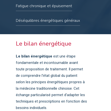
Ulcère duodénal aigu et chronique
Douleurs fantômes
Stress chronique, anxiété, nervosité,
Fatigue chronique et épuisement
Maladie de Ménière
Dysenterie bacillaire aiguë (et chronique)
Douleurs menstruelles
irritabilité, angoisse, frayeur,
Vessie neurologique
Constipation
Symptômes prémenstruels
États dépressifs légers à modérés,
Enurésie
Manque d’énergie
Déséquilibres énergétiques généraux
Diarrhées
Leucorrhée
Insomnie, Réveils nocturnes, Sommeil non
Névralgie intercostale
Burn Out
Iléus paralytique
Dysménorrhée
réparateur, apnée du sommeil
Syndrome épaule-main
Convalescence post-maladie
Sensation de « ne pas être bien dans son
Enurésie
Périarthrite scapulo-humérale
corps »
Le bilan énergétique
Épicondylite
Besoin de rééquilibrage après un choc
Sciatique
émotionnel, une opération, un deuil, etc.
Le bilan énergétique
est une étape
Lombalgies
fondamentale et incontournable avant
Arthrose
toute proposition de traitement. Il permet
Spondylarthrite
de comprendre l’état global du patient
Mal de dos
selon les principes énergétiques propres à
Tendinite
la médecine traditionnelle chinoise. Cet
Capsulite
échange particularisé permet d’adapter les
techniques et prescriptions en fonction des
besoins individuels.