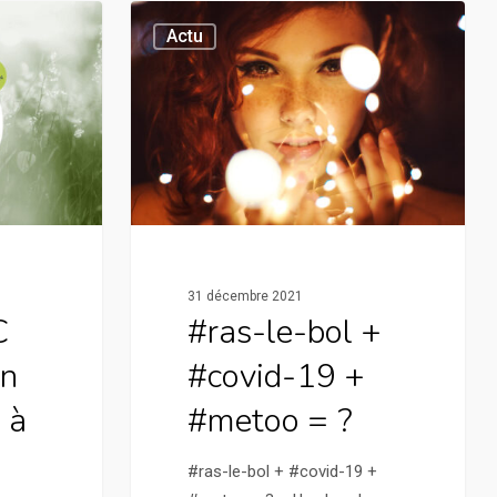
Actu
31 décembre 2021
C
#ras-le-bol +
on
#covid-19 +
 à
#metoo = ?
#ras-le-bol + #covid-19 +