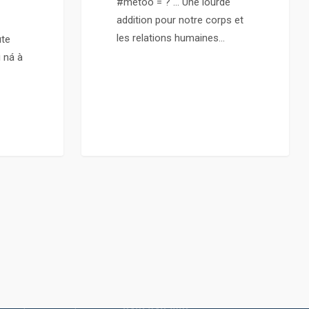
#metoo = ? … Une lourde
addition pour notre corps et
les relations humaines…
ute
ì ná à
claration d’activité de prestations de formation