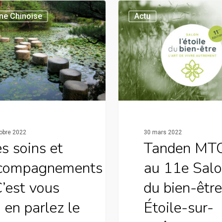
ne Chinoise
Actu
obre 2022
30 mars 2022
s soins et
Tanden MT
compagnements
au 11e Sal
C’est vous
du bien-être
 en parlez le
Étoile-sur-