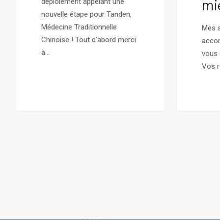
mi
déploiement appelant une
nouvelle étape pour Tanden,
Médecine Traditionnelle
Mes s
Chinoise ! Tout d’abord merci
acco
à…
vous 
Vos r