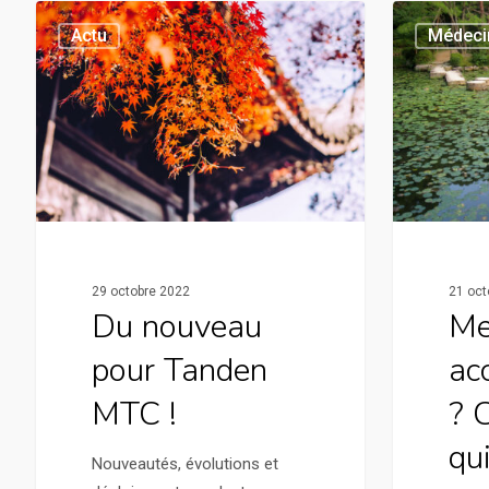
Actu
Médeci
29 octobre 2022
21 oct
Du nouveau
Me
pour Tanden
ac
MTC !
? 
qui
Nouveautés, évolutions et