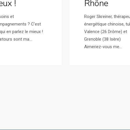
eux !
Rhône
oins et
Roger Skreiner, thérape
mpagnements ? C’est
énergétique chinoise, tu
qui en parlez le mieux !
Valence (26 Drôme) et
etours sont ma…
Grenoble (38 Isère)
Aimeriez-vous me…
Dé
La Médecine Traditionnelle Chinoise